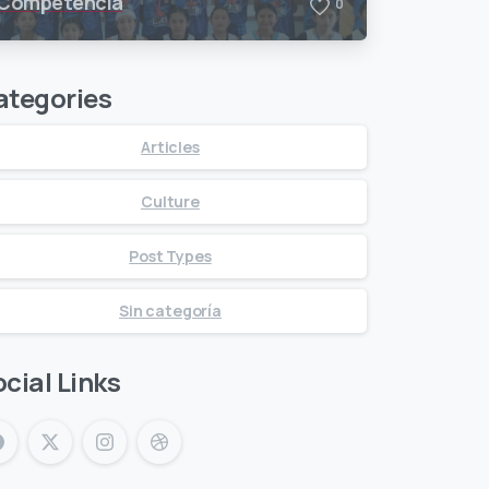
Competencia
0
ategories
Articles
Culture
Post Types
Sin categoría
cial Links