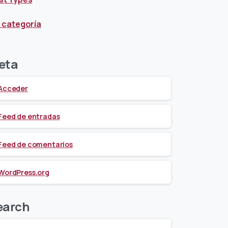
n categoría
eta
Acceder
Feed de entradas
Feed de comentarios
WordPress.org
earch