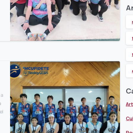
A
0
C
 a
a
Art
el
Cu
Po