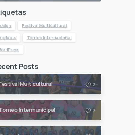
tiquetas
esign
Festival Multicultural
roducts
Torneo Internacional
ordPress
ecent Posts
Festival Multicultural
0
Torneo Intermunicipal
0