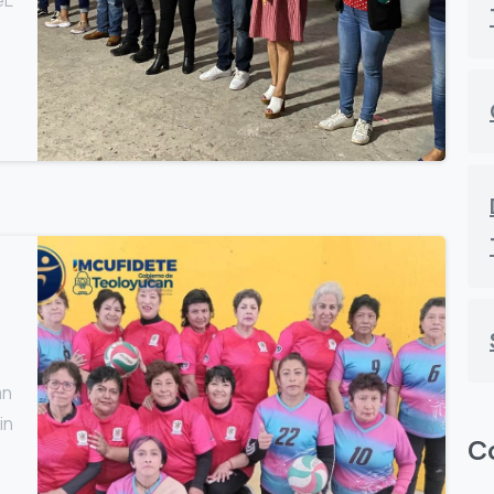
0
an
in
C