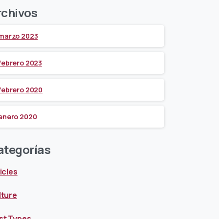
rchivos
marzo 2023
febrero 2023
febrero 2020
enero 2020
ategorías
icles
lture
st Types