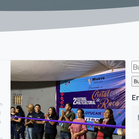
B
En
an
l
n
eL