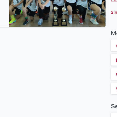
Si
0
0
M
S