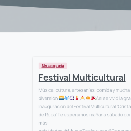
Sin categoría
Festival Multicultural
Música, cultura, artesanías, comida y mucha
diversión
Así se vivió la gr
Inauguración del Festival Multicultural “Crista
de Roca”Te esperamos mañana sábado co
más
actividades.#MueveTeoloyucan#Consum