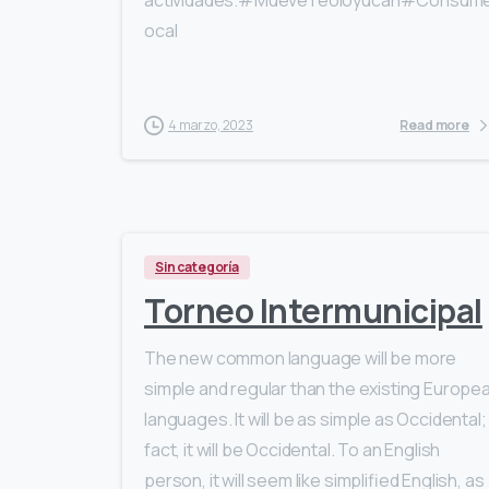
ocal
4 marzo, 2023
Read more
Sin categoría
Torneo Intermunicipal
The new common language will be more
simple and regular than the existing Europe
languages. It will be as simple as Occidental; 
fact, it will be Occidental. To an English
person, it will seem like simplified English, as