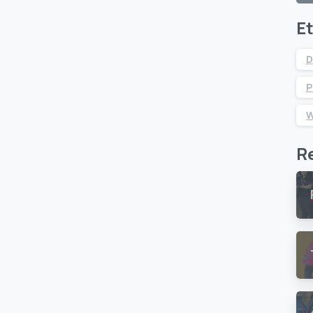
E
D
P
W
R